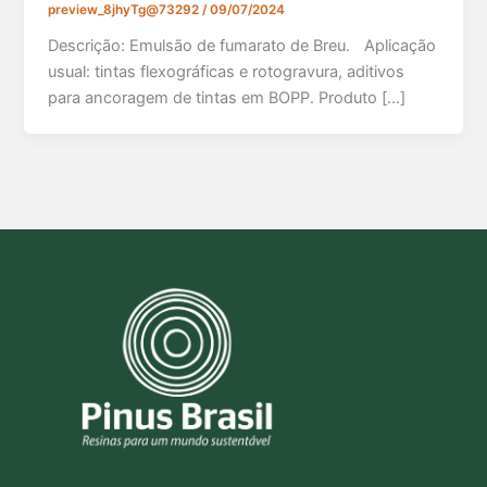
preview_8jhyTg@73292
/
09/07/2024
Descrição: Emulsão de fumarato de Breu. Aplicação
usual: tintas flexográficas e rotogravura, aditivos
para ancoragem de tintas em BOPP. Produto […]