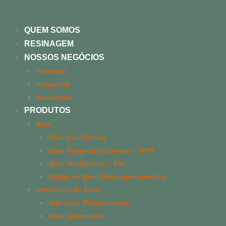
Ir
para
QUEM SOMOS
o
RESINAGEM
conteúdo
NOSSOS NEGÓCIOS
Florestal
Industrial
Madeireira
PRODUTOS
Breu
Breu (Colôfonia)
Breu Desproporcionado – DPR
Breu Modificado – BM
Sabão de Breu Desproporcionado
Derivados de Breu
Adesivos Plastificantes
Breu Alternativo