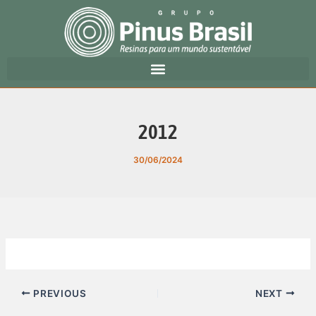
Ir
para
o
conteúdo
2012
30/06/2024
PREVIOUS
NEXT