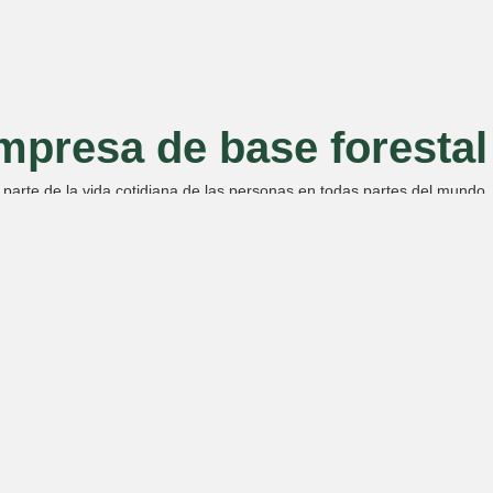
presa de base forestal 
parte de la vida cotidiana de las personas en todas partes del mundo. 
son el forestal, el industrial, el administrativo y el comercial.
rte de nuestro mundo sustentable y ayúdenos a construir un plan